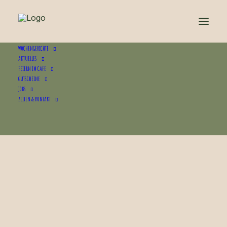
WOCHENGERICHTE
AKTUELLES
FEIERN IM CAFE
GUTSCHEINE
Unsere Wochengerichte
JOBS
ZEITEN & KONTAKT
5.8. bis 9.8.26
Dillfisolen mit Heurige Braterdäpfel
Melonen- Pfirsichsalat mit Haselnussdressing
und Feta (vegan möglich)
Warme Küche bis eine Stunde vor Schließzeit